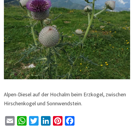
Alpen-Diesel auf der Hochalm beim Erzkogel, zwischen
Hirschenkogel und Sonnwendstein.
E
W
T
Li
Pi
Fa
m
h
wi
n
nt
ce