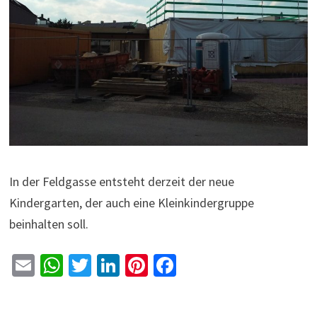
In der Feldgasse entsteht derzeit der neue
Kindergarten, der auch eine Kleinkindergruppe
beinhalten soll.
E
W
T
Li
Pi
Fa
m
h
wi
n
nt
ce
ai
at
tt
ke
er
b