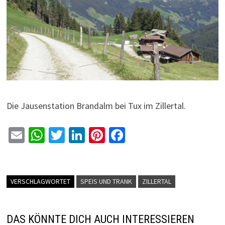
Die Jausenstation Brandalm bei Tux im Zillertal.
E
W
T
Li
Pi
Fa
m
h
wi
n
nt
ce
ai
at
tt
ke
er
b
l
sA
er
dI
es
o
VERSCHLAGWORTET
SPEIS UND TRANK
ZILLERTAL
p
n
t
o
p
k
DAS KÖNNTE DICH AUCH INTERESSIEREN