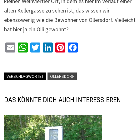
kleinen Weinviertler Ort, in dem es hier im Verlauf einer
alten Kellergasse zu sehen ist, das wissen wir
ebensowenig wie die Bewohner von Ollersdorf. Vielleicht
hat hier ja ein Olli gewohnt?
E
W
T
Li
Pi
Fa
m
h
wi
n
nt
ce
ai
at
tt
ke
er
b
l
sA
er
dI
es
o
VERSCHLAGWORTET
OLLERSDORF
p
n
t
o
p
k
DAS KÖNNTE DICH AUCH INTERESSIEREN