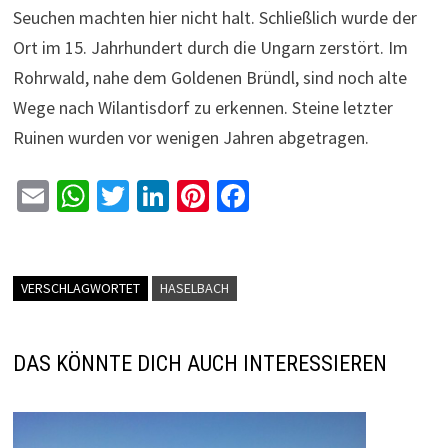
Seuchen machten hier nicht halt. Schließlich wurde der
Ort im 15. Jahrhundert durch die Ungarn zerstört. Im
Rohrwald, nahe dem Goldenen Bründl, sind noch alte
Wege nach Wilantisdorf zu erkennen. Steine letzter
Ruinen wurden vor wenigen Jahren abgetragen.
E
W
T
Li
Pi
Fa
m
h
wi
n
nt
ce
ai
at
tt
ke
er
b
l
sA
er
dI
es
o
VERSCHLAGWORTET
HASELBACH
p
n
t
o
p
k
DAS KÖNNTE DICH AUCH INTERESSIEREN