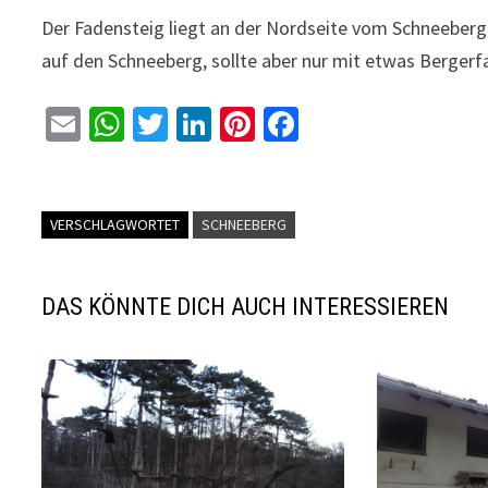
Der Fadensteig liegt an der Nordseite vom Schneeberg.
auf den Schneeberg, sollte aber nur mit etwas Berger
E
W
T
Li
Pi
Fa
m
h
wi
n
nt
ce
ai
at
tt
ke
er
b
l
sA
er
dI
es
o
VERSCHLAGWORTET
SCHNEEBERG
p
n
t
o
p
k
DAS KÖNNTE DICH AUCH INTERESSIEREN