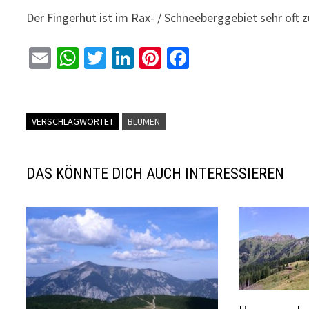
Der Fingerhut ist im Rax- / Schneeberggebiet sehr oft z
E
W
T
Li
Pi
Fa
m
h
wi
n
nt
ce
ai
at
tt
ke
er
b
l
sA
er
dI
es
o
VERSCHLAGWORTET
BLUMEN
p
n
t
o
p
k
DAS KÖNNTE DICH AUCH INTERESSIEREN