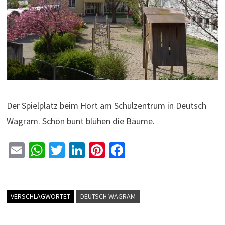
Der Spielplatz beim Hort am Schulzentrum in Deutsch
Wagram. Schön bunt blühen die Bäume.
E
W
T
Li
Pi
Fa
m
h
wi
n
nt
ce
ai
at
tt
ke
er
b
l
sA
er
dI
es
o
VERSCHLAGWORTET
DEUTSCH WAGRAM
p
n
t
o