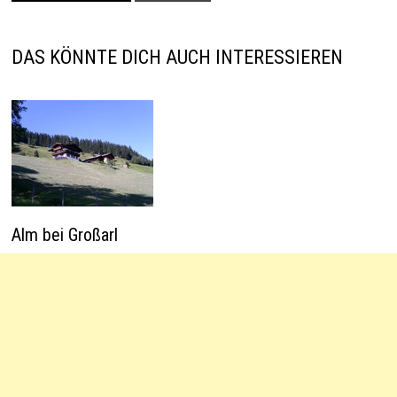
p
n
t
o
p
k
DAS KÖNNTE DICH AUCH INTERESSIEREN
Alm bei Großarl