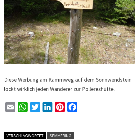
Diese Werbung am Kammweg auf dem Sonnwendstein
lockt wirklich jeden Wanderer zur Pollereshütte.
E
W
T
Li
Pi
Fa
m
h
wi
n
nt
ce
ai
at
tt
ke
er
b
l
sA
er
dI
es
o
VERSCHLAGWORTET
SEMMERING