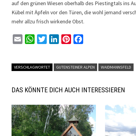
auf den grünen Wiesen oberhalb des Piestingtals ins 
Kübel mit Äpfeln vor den Türen, die wohl jemand versc
mehr allzu frisch wirkende Obst.
E
W
T
Li
Pi
Fa
m
h
wi
n
nt
ce
ai
at
tt
ke
er
b
l
sA
er
dI
es
o
VERSCHLAGWORTET
GUTENSTEINER ALPEN
WAIDMANNSFELD
p
n
t
o
p
k
DAS KÖNNTE DICH AUCH INTERESSIEREN