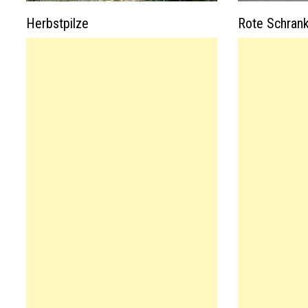
Herbstpilze
Rote Schranke