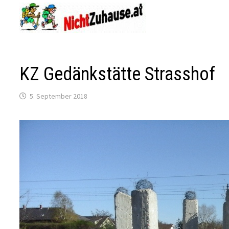
Zum
Inhalt
springen
KZ Gedänkstätte Strasshof
5. September 2018