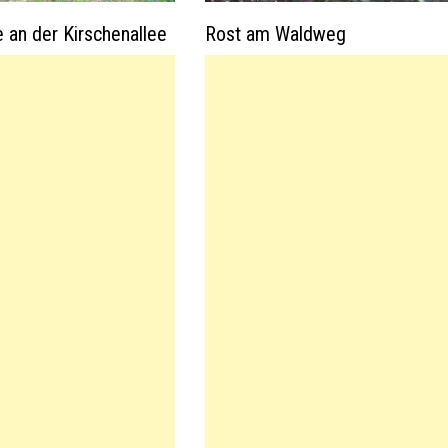
 an der Kirschenallee
Rost am Waldweg