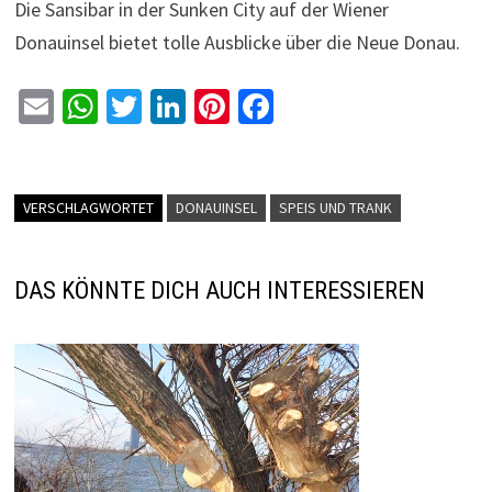
Die Sansibar in der Sunken City auf der Wiener
Donauinsel bietet tolle Ausblicke über die Neue Donau.
E
W
T
Li
Pi
Fa
m
h
wi
n
nt
ce
ai
at
tt
ke
er
b
l
sA
er
dI
es
o
VERSCHLAGWORTET
DONAUINSEL
SPEIS UND TRANK
p
n
t
o
p
k
DAS KÖNNTE DICH AUCH INTERESSIEREN