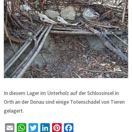
In diesem Lager im Unterholz auf der Schlossinsel in
Orth an der Donau sind einige Totenschädel von Tieren
gelagert.
E
W
T
Li
Pi
Fa