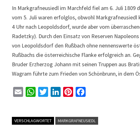
In Markgrafneusiedl im Marchfeld fiel am 6. Juli 1809
vom 5. Juli waren erfolglos, obwohl Markgrafneusiedl 
4 Uhr nach Leopoldsdorf, wurde aber vom überraschen
Radetzky). Durch den Einsatz von Reserven Napoleons 
von Leopoldsdorf den Rußbach ohne nennenswerte öster
Rußbachs die österreichische Flanke erfolgreich an. Ge
Bruder Erzherzog Johann mit seinen Truppen aus Bratis
Wagram führte zum Frieden von Schönbrunn, in dem Ös
E
W
T
Li
Pi
Fa
m
h
wi
n
nt
ce
ai
at
tt
ke
er
b
l
sA
er
dI
es
o
VERSCHLAGWORTET
MARKGRAFNEUSIEDL
p
n
t
o