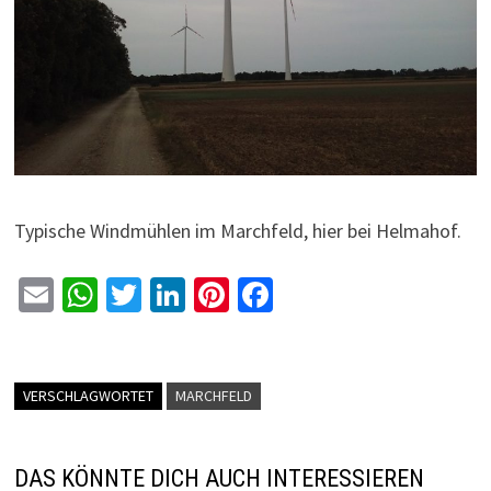
Typische Windmühlen im Marchfeld, hier bei Helmahof.
E
W
T
Li
Pi
Fa
m
h
wi
n
nt
ce
ai
at
tt
ke
er
b
l
sA
er
dI
es
o
VERSCHLAGWORTET
MARCHFELD
p
n
t
o
p
k
DAS KÖNNTE DICH AUCH INTERESSIEREN