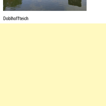
Doblhoffteich