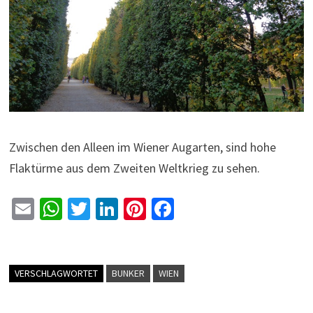
Zwischen den Alleen im Wiener Augarten, sind hohe
Flaktürme aus dem Zweiten Weltkrieg zu sehen.
E
W
T
Li
Pi
Fa
m
h
wi
n
nt
ce
ai
at
tt
ke
er
b
l
sA
er
dI
es
o
VERSCHLAGWORTET
BUNKER
WIEN
p
n
t
o