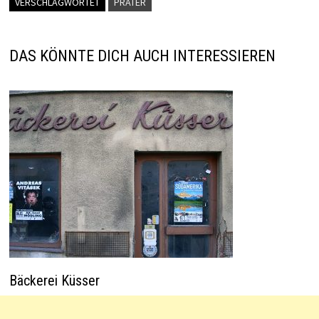
l
sA
er
dI
es
o
VERSCHLAGWORTET
PRATER
p
n
t
o
p
k
DAS KÖNNTE DICH AUCH INTERESSIEREN
Bäckerei Küsser