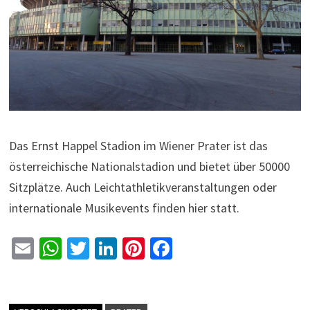
Das Ernst Happel Stadion im Wiener Prater ist das
österreichische Nationalstadion und bietet über 50000
Sitzplätze. Auch Leichtathletikveranstaltungen oder
internationale Musikevents finden hier statt.
E
W
T
Li
Pi
Fa
m
h
wi
n
nt
ce
ai
at
tt
ke
er
b