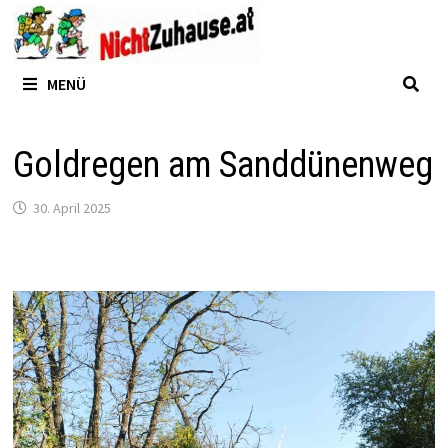
Zum
Inhalt
springen
MENÜ
Goldregen am Sanddünenweg
30. April 2025