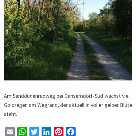
Am Sanddünenradweg bei Gänserndorf-Süd wächst viel
Goldregen am Wegrand, der aktuell in voller gelber Blüte
steht.
E
W
T
Li
Pi
Fa