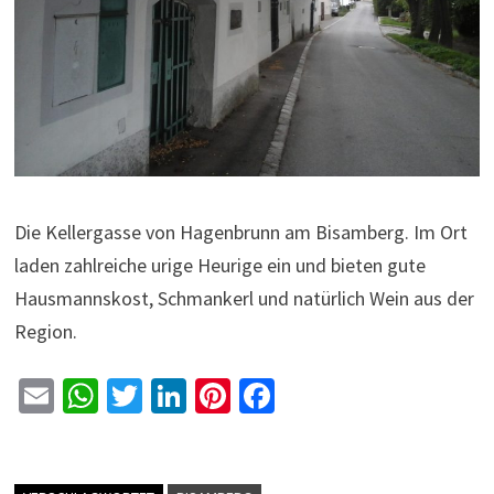
Die Kellergasse von Hagenbrunn am Bisamberg. Im Ort
laden zahlreiche urige Heurige ein und bieten gute
Hausmannskost, Schmankerl und natürlich Wein aus der
Region.
E
W
T
Li
Pi
Fa
m
h
wi
n
nt
ce
ai
at
tt
ke
er
b