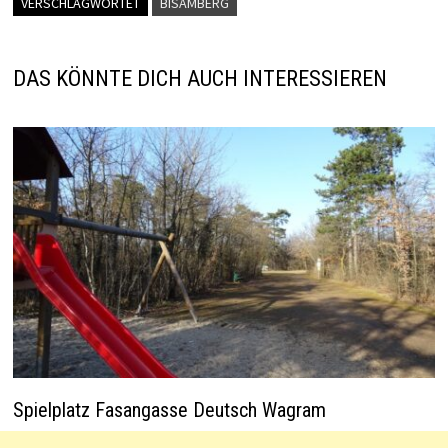
l
sA
er
dI
es
o
VERSCHLAGWORTET
BISAMBERG
p
n
t
o
p
k
DAS KÖNNTE DICH AUCH INTERESSIEREN
Spielplatz Fasangasse Deutsch Wagram