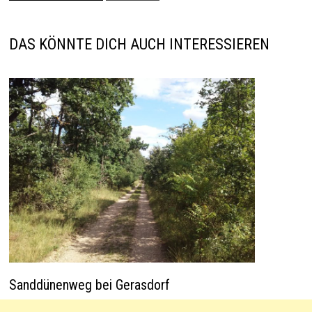
p
n
t
o
p
k
DAS KÖNNTE DICH AUCH INTERESSIEREN
Sanddünenweg bei Gerasdorf