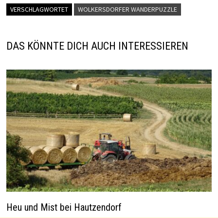
l
sA
er
dI
es
o
VERSCHLAGWORTET
WOLKERSDORFER WANDERPUZZLE
p
n
t
o
p
k
DAS KÖNNTE DICH AUCH INTERESSIEREN
Heu und Mist bei Hautzendorf