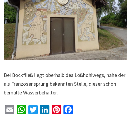
Bei Bockfließ liegt oberhalb des Lößhohlwegs, nahe der
als Franzosensprung bekannten Stelle, dieser schön
bemalte Wasserbehälter.
E
W
T
Li
Pi
Fa
m
h
wi
n
nt
ce
ai
at
tt
ke
er
b