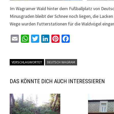
Im Wagramer Wald hinter dem Fußballplatz von Deutsch 
Minusgraden bleibt der Schnee noch liegen, die Lacken
Wege wurden Futterstationen für die Waldvögel einger
E
W
T
Li
Pi
Fa
m
h
wi
n
nt
ce
ai
at
tt
ke
er
b
l
sA
er
dI
es
o
VERSCHLAGWORTET
DEUTSCH WAGRAM
p
n
t
o
p
k
DAS KÖNNTE DICH AUCH INTERESSIEREN