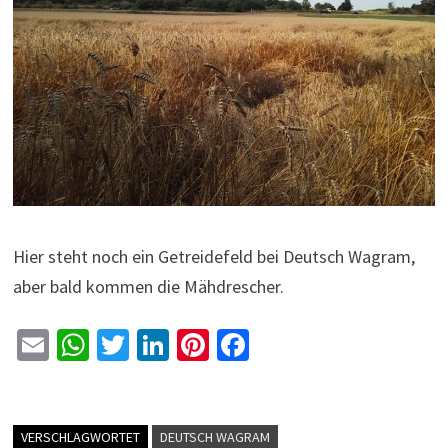
Hier steht noch ein Getreidefeld bei Deutsch Wagram,
aber bald kommen die Mähdrescher.
E
W
T
Li
Pi
Fa
m
h
wi
n
nt
ce
ai
at
tt
ke
er
b
l
sA
er
dI
es
o
VERSCHLAGWORTET
DEUTSCH WAGRAM