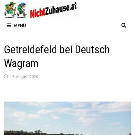
Zum
Inhalt
springen
MENÜ
Getreidefeld bei Deutsch
Wagram
12. August 2020