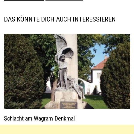
p
n
t
o
p
k
DAS KÖNNTE DICH AUCH INTERESSIEREN
Schlacht am Wagram Denkmal