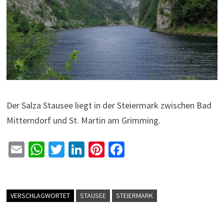
Der Salza Stausee liegt in der Steiermark zwischen Bad
Mitterndorf und St. Martin am Grimming.
E
W
T
Li
Pi
Fa
m
h
wi
n
nt
ce
ai
at
tt
ke
er
b
l
sA
er
dI
es
o
VERSCHLAGWORTET
STAUSEE
STEIERMARK
p
n
t
o