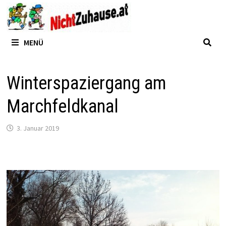
Zum
Inhalt
springen
MENÜ
Winterspaziergang am
Marchfeldkanal
3. Januar 2019